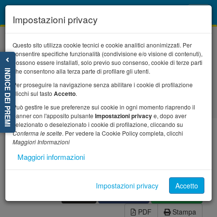
Toggl
Impostazioni privacy
navig
Questo sito utilizza cookie tecnici e cookie analitici anonimizzati. Per
consentire specifiche funzionalità (condivisione e/o visione di contenuti),
possono essere installati, solo previo suo consenso, cookie di terze parti
che consentono alla terza parte di profilare gli utenti.
INDICE DEI PREMI
Per proseguire la navigazione senza abilitare i cookie di profilazione
Home
Il progetto
News
clicchi sul tasto
Accetto
.
Promuovere l'inclusione sociale
Può gestire le sue preferenze sui cookie in ogni momento riaprendo il
banner con l'apposito pulsante
Impostazioni privacy
e, dopo aver
selezionato o deselezionato i cookie di profilazione, cliccando su
Promuovere l'inclusione
Conferma le scelte
. Per vedere la Cookie Policy completa, clicchi
Maggiori Informazioni
sociale
Maggiori informazioni
Impostazioni privacy
Accetto
Post
Facebook
Whatsapp
PDF
Stampa