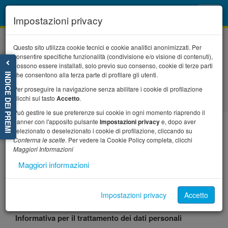
Toggl
Impostazioni privacy
navig
Questo sito utilizza cookie tecnici e cookie analitici anonimizzati. Per
consentire specifiche funzionalità (condivisione e/o visione di contenuti),
possono essere installati, solo previo suo consenso, cookie di terze parti
che consentono alla terza parte di profilare gli utenti.
INDICE DEI PREMI
Per proseguire la navigazione senza abilitare i cookie di profilazione
Home
Privacy
clicchi sul tasto
Accetto
.
Può gestire le sue preferenze sui cookie in ogni momento riaprendo il
banner con l'apposito pulsante
Impostazioni privacy
e, dopo aver
Privacy
selezionato o deselezionato i cookie di profilazione, cliccando su
Conferma le scelte
. Per vedere la Cookie Policy completa, clicchi
Maggiori Informazioni
Maggiori informazioni
Post
Facebook
Whatsapp
PDF
Stampa
Impostazioni privacy
Accetto
Informativa per il trattamento dei dati personali