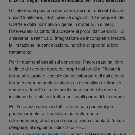
8. Diritti degli interessati e modalità per il loro esercizio
Gli interessati possono esercitare, nei confronti del Titolare
unico/Contitolare, i diritti previsti dagli artt. 12 e seguenti del
GDPR e dalla normativa vigente in materia. In sintesi,
l’interessato ha diritto di accedere ai propri dati personali, di
chiederne la rettifica o l’integrazione se incompleti o inesatti,
la limitazione, la cancellazione, nonché di opporsi al loro
trattamento.
Per i trattamenti basati sul consenso, l’interessato ha, oltre
al diritto di ricevere copia dei propri dati forniti al Titolare in
forma strutturata e leggibile da un elaboratore di dati e in un
formato comunemente usato da un dispositivo elettronico,
sempre la facoltà di revocare il consenso fornito senza
invalidare la liceità dei trattamenti svolti prima di tale revoca.
Per l’esercizio dei suoi diritti l’interessato può rivolgersi,
prioritariamente, al Contitolare del trattamento
(Unioncamere) che funge da punto unico di contatto
(o suo
delegato)
, al seguente indirizzo di PEC:
unioncamere@cert.legalmail.it
ovvero al Responsabile della