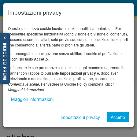
Toggl
Impostazioni privacy
navig
Questo sito utilizza cookie tecnici e cookie analitici anonimizzati. Per
consentire specifiche funzionalità (condivisione e/o visione di contenuti),
possono essere installati, solo previo suo consenso, cookie di terze parti
che consentono alla terza parte di profilare gli utenti.
INDICE DEI PREMI
Per proseguire la navigazione senza abilitare i cookie di profilazione
Home
Il progetto
News
clicchi sul tasto
Accetto
.
VII edizione del Premio storie di alternanza e
Può gestire le sue preferenze sui cookie in ogni momento riaprendo il
competenze, le candidature entro l'11 ottobre
banner con l'apposito pulsante
Impostazioni privacy
e, dopo aver
selezionato o deselezionato i cookie di profilazione, cliccando su
Conferma le scelte
. Per vedere la Cookie Policy completa, clicchi
Maggiori Informazioni
VII edizione del Premio storie
Maggiori informazioni
di alternanza e competenze,
Impostazioni privacy
Accetto
le candidature entro l'11
ottobre