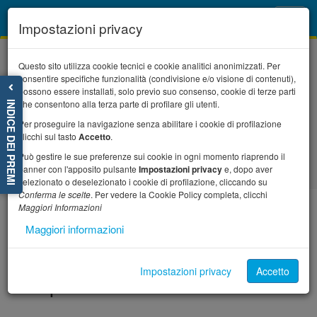
Toggl
Impostazioni privacy
navig
Questo sito utilizza cookie tecnici e cookie analitici anonimizzati. Per
consentire specifiche funzionalità (condivisione e/o visione di contenuti),
possono essere installati, solo previo suo consenso, cookie di terze parti
che consentono alla terza parte di profilare gli utenti.
INDICE DEI PREMI
Per proseguire la navigazione senza abilitare i cookie di profilazione
Home
Il progetto
News
clicchi sul tasto
Accetto
.
Alternanza Scuola-Lavoro: opportunità o perdita di
Può gestire le sue preferenze sui cookie in ogni momento riaprendo il
tempo?
banner con l'apposito pulsante
Impostazioni privacy
e, dopo aver
selezionato o deselezionato i cookie di profilazione, cliccando su
Conferma le scelte
. Per vedere la Cookie Policy completa, clicchi
Maggiori Informazioni
Alternanza Scuola-Lavoro:
Maggiori informazioni
opportunit� o perdita di
Impostazioni privacy
Accetto
tempo?