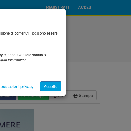
REGISTRATI
ACCEDI
 visione di contenuti), possono essere
cy
e, dopo aver selezionato o
iori Informazioni
 il 13 ottobre
postazioni privacy
Accetto
cebook
Whatsapp
PDF
Stampa