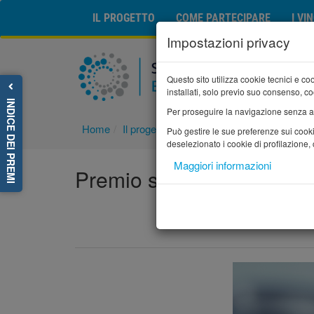
IL PROGETTO
COME PARTECIPARE
I VI
Impostazioni privacy
Questo sito utilizza cookie tecnici e co
installati, solo previo suo consenso, coo
INDICE DEI PREMI
Per proseguire la navigazione senza abil
Home
Il progetto
News
Premio storie di alt
Può gestire le sue preferenze sui cook
deselezionato i cookie di profilazione,
Maggiori informazioni
Premio storie di alternan