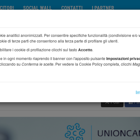
NCITORI
SOCIAL WALL
CONTATTI
I PARTNER
okie analitici anonimizzati. Per consentire specifiche funzionalità (condivisione e/o
kie di terze parti che consentono alla terza parte di profilare gli utenti.
itare i cookie di profilazione clicchi sul tasto
Accetto
.
ernanza e competenze, candidature entro il 13 ottobre
ie in ogni momento riaprendo il banner con l'apposito pulsante
Impostazioni priva
 cliccando su
Conferma le scelte
. Per vedere la Cookie Policy completa, clicchi
Magg
za e competenze, candidature entro
Im
Post
Fa